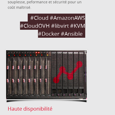
souplesse, peformance et sécurité pour un
coût maîtrisé.
#Cloud #AmazonAWS
#CloudOVH #libvirt #KVM
#Docker #Ansible
Haute disponibilité