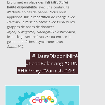
Evolix met en place des
infrastructures
haute disponibilité
, avec une continuité
d'activité en cas de panne. Nous nous
appuyons sur la répartition de charge avec
HAProxy
, la mise en cache avec
Varnish
, les
grappes de bases de données
MySQL
/
PostgreSQL
/
MongoDB
/
elasticsearch
,
le stockage sécurisé via
ZFS
ou encore la
gestion de tâches asynchrones avec
RabbitMQ
.
#HauteDisponibilité
#LoadBalancing #CDN
#HAProxy #Varnish #ZFS