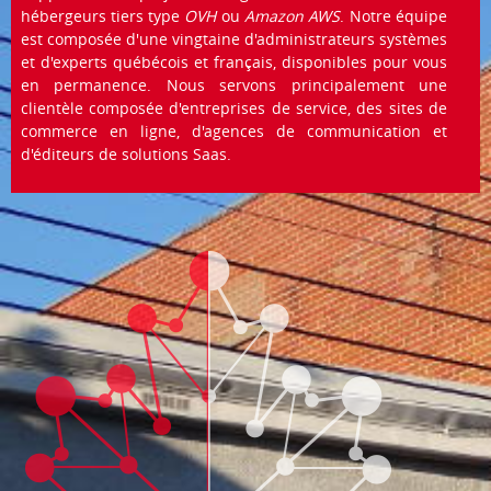
hébergeurs tiers type
OVH
ou
Amazon AWS
. Notre équipe
est composée d'une vingtaine d'administrateurs systèmes
et d'experts québécois et français, disponibles pour vous
en permanence. Nous servons principalement une
clientèle composée d'entreprises de service, des sites de
commerce en ligne, d'agences de communication et
d'éditeurs de solutions Saas.