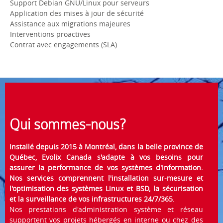
Support Debian GNU/Linux pour serveurs
Application des mises à jour de sécurité
Assistance aux migrations majeures
Interventions proactives
Contrat avec engagements (SLA)
Qui sommes-nous?
Installé depuis 2015 à Montréal, dans la belle province de
Québec, Evolix Canada s'adapte à vos besoins pour
assurer la performance de vos systèmes d'information.
Nos services comprennent l'installation sur-mesure et
l'optimisation des systèmes Linux et BSD, la sécurisation
et la surveillance de vos infrastructures 24/7/365
.
Nos prestations d'administration système et réseau
supportent vos projets hébergés en interne ou chez des