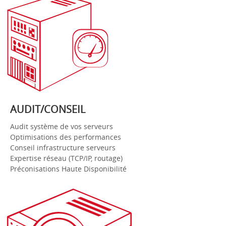
Hébergement et
Infogérance serveurs
Audit système/réseau de serveurs sous
AUDIT/CONSEIL
Linux
Audit système de vos serveurs
Optimisations des performances
Conseil infrastructure serveurs
Expertise réseau (TCP/IP, routage)
Préconisations Haute Disponibilité
Expertise DevOps:
Ansible et Docker